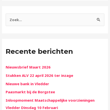
Z
o
e
k
Recente berichten
n
a
a
Nieuwsbrief Maart 2026
r
Stukken ALV 22 april 2026 ter inzage
:
Nieuwe bank in Vledder
Paasmarkt bij de Borgstee
Inloopmoment Maatschappelijke voorzieningen
Vledder Dinsdag 10 Februari