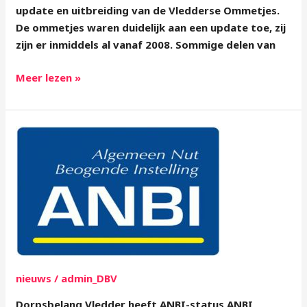
update en uitbreiding van de Vledderse Ommetjes.
De ommetjes waren duidelijk aan een update toe, zij
zijn er inmiddels al vanaf 2008. Sommige delen van
Meer lezen »
ANBI-
status
nieuws
/
admin_DBV
Dorpsbelang Vledder heeft ANBI-status ANBI