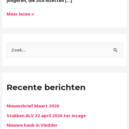
jongeren, die zich inzetten […]
Meer lezen »
Z
o
e
k
Recente berichten
n
a
a
Nieuwsbrief Maart 2026
r
Stukken ALV 22 april 2026 ter inzage
:
Nieuwe bank in Vledder