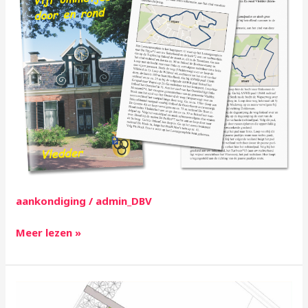
in
Vledder
aankondiging
/
admin_DBV
Meer lezen »
Oproep
woonkavels