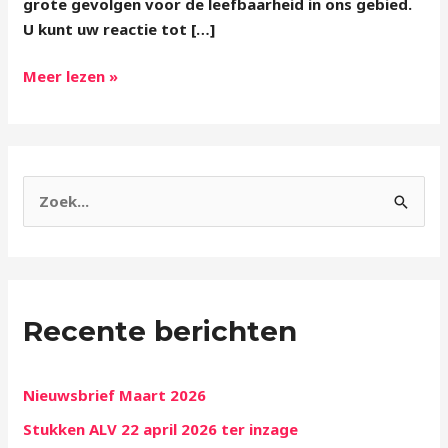
grote gevolgen voor de leefbaarheid in ons gebied.
U kunt uw reactie tot […]
Meer lezen »
Z
o
e
k
Recente berichten
n
a
a
Nieuwsbrief Maart 2026
r
Stukken ALV 22 april 2026 ter inzage
: