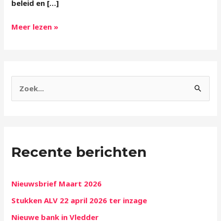
beleid en […]
Meer lezen »
Z
o
e
k
Recente berichten
n
a
a
Nieuwsbrief Maart 2026
r
Stukken ALV 22 april 2026 ter inzage
:
Nieuwe bank in Vledder