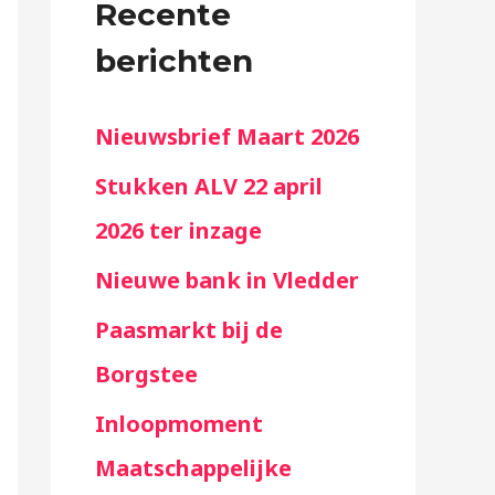
n
Recente
a
berichten
a
Nieuwsbrief Maart 2026
r
:
Stukken ALV 22 april
2026 ter inzage
Nieuwe bank in Vledder
Paasmarkt bij de
Borgstee
Inloopmoment
Maatschappelijke