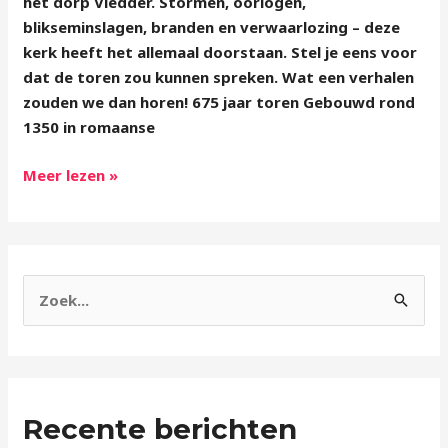
het dorp Vledder. Stormen, oorlogen,
blikseminslagen, branden en verwaarlozing – deze
kerk heeft het allemaal doorstaan. Stel je eens voor
dat de toren zou kunnen spreken. Wat een verhalen
zouden we dan horen! 675 jaar toren Gebouwd rond
1350 in romaanse
Meer lezen »
Z
o
e
k
Recente berichten
n