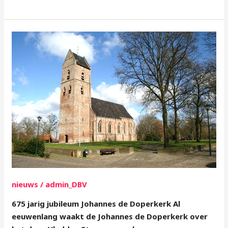
675
jarig
jubileum
Johannes
de
Doperkerk
nieuws
/
admin_DBV
675 jarig jubileum Johannes de Doperkerk Al
eeuwenlang waakt de Johannes de Doperkerk over