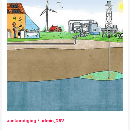
over
gaswinning
staat
nu
online
aankondiging
/
admin_DBV