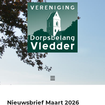
Ga
naar
de
inhoud
Menu
Nieuwsbrief Maart 2026