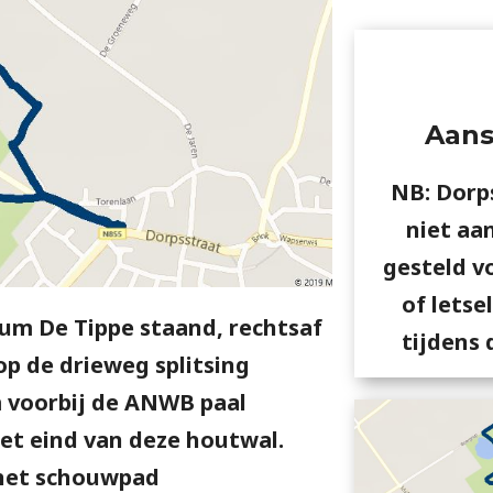
Aans
NB: Dorp
niet aa
gesteld v
of letse
um De Tippe staand, rechtsaf
tijdens 
op de drieweg splitsing
 voorbij de ANWB paal
het eind van deze houtwal.
 het schouwpad