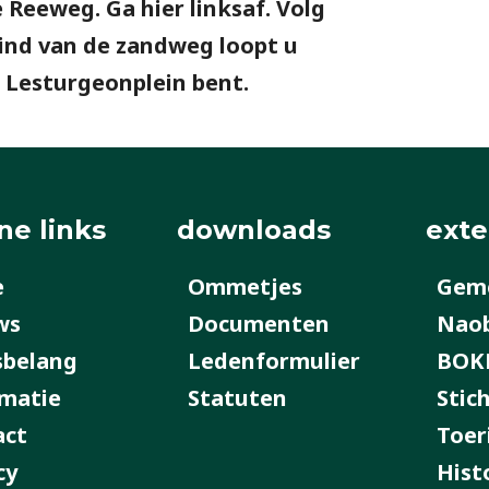
 Reeweg. Ga hier linksaf. Volg
eind van de zandweg loopt u
 Lesturgeonplein bent.
ne links
downloads
exte
e
Ommetjes
Geme
ws
Documenten
Nao
sbelang
Ledenformulier
BOK
matie
Statuten
Stic
act
Toer
cy
Hist