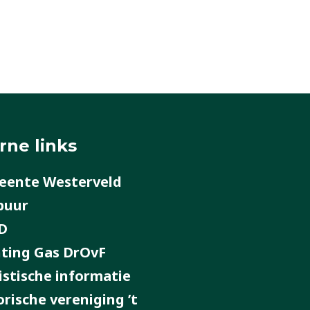
rne links
ente Westerveld
buur
D
hting Gas DrOvF
istische informatie
orische vereniging ’t