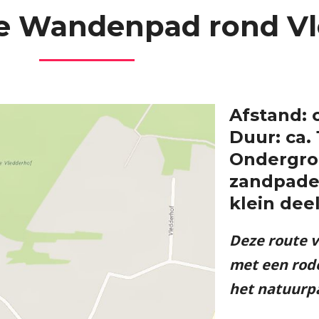
 Wandenpad rond Vl
Afstand: 
Duur: ca.
Ondergron
zandpaden
klein dee
Deze route v
met een rod
het natuurp