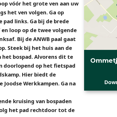
Loop vóór het grote ven aan uw
angs het ven volgen. Ga op
 pad links. Ga bij de brede
f en loop op de twee volgende
linksaf. Bij de ANWB paal gaat
p. Steek bij het huis aan de
het bospad. Alvorens dit te
Ommetj
m doorlopend op het fietspad
dskamp. Hier biedt de
Down
rie Joodse Werkkampen. Ga na
ende kruising van bospaden
volg het pad rechtdoor tot de