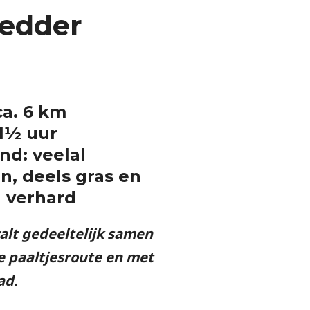
edder
ca. 6 km
 1½ uur
d: veelal
, deels gras en
l verhard
alt gedeeltelijk samen
e paaltjesroute en met
ad.