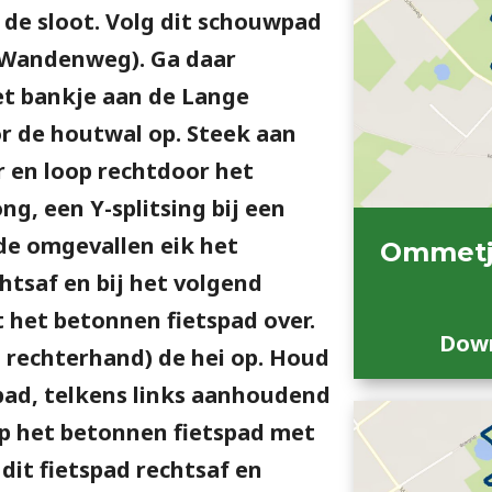
de sloot. Volg dit schouwpad
 Wandenweg). Ga daar
het bankje aan de Lange
r de houtwal op. Steek aan
er en loop rechtdoor het
ng, een Y-splitsing bij een
de omgevallen eik het
Ommetj
chtsaf en bij het volgend
 het betonnen fietspad over.
Down
n rechterhand) de hei op. Houd
t pad, telkens links aanhoudend
 op het betonnen fietspad met
dit fietspad rechtsaf en