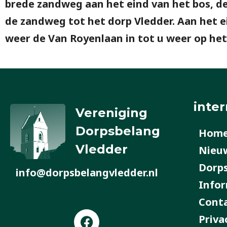
brede zandweg aan het eind van het bos, de
de zandweg tot het dorp Vledder. Aan het 
weer de Van Royenlaan in tot u weer op het
inter
Vereniging
Dorpsbelang
Hom
Vledder
Nieu
Dorp
info@dorpsbelangvledder.nl
Infor
Cont
F
Priva