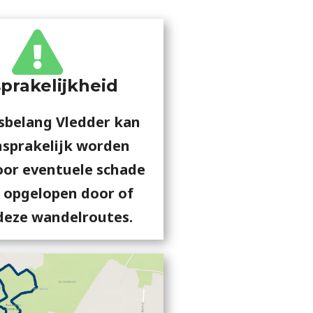
prakelijkheid
sbelang Vledder kan
nsprakelijk worden
oor eventuele schade
l opgelopen door of
deze wandelroutes.​