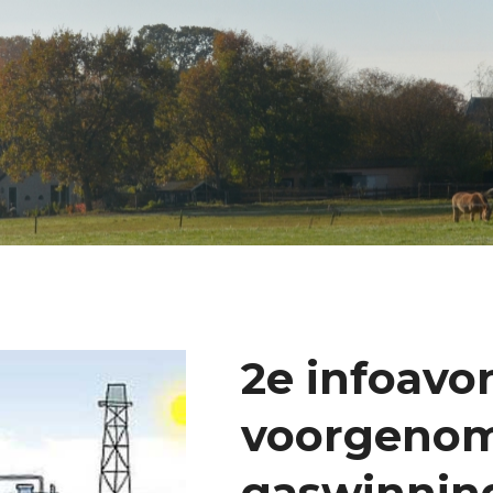
2e infoavo
voorgeno
gaswinning