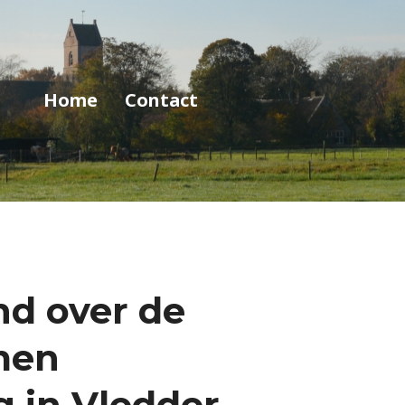
Home
Contact
nd over de
men
 in Vledder