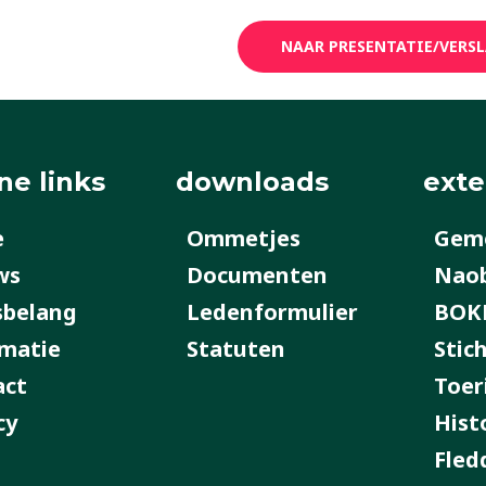
NAAR PRESENTATIE/VERSLA
ne links
downloads
exte
e
Ommetjes
Geme
ws
Documenten
Nao
sbelang
Ledenformulier
BOK
matie
Statuten
Stic
act
Toer
cy
Hist
Fled