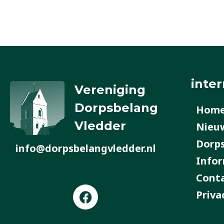
inter
Vereniging
Dorpsbelang
Hom
Vledder
Nieu
Dorp
info@dorpsbelangvledder.nl
Infor
Cont
F
Priva
a
c