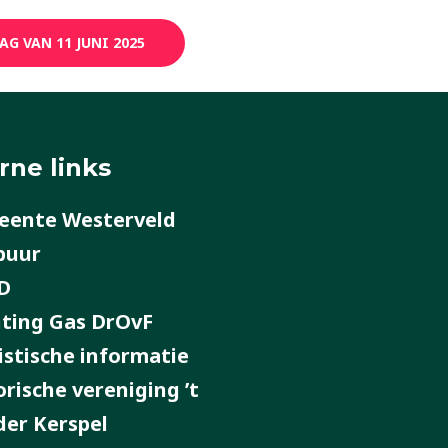
G VAN 11 JUNI 2025
rne links
ente Westerveld
buur
D
hting Gas DrOvF
istische informatie
orische vereniging ’t
der Kerspel