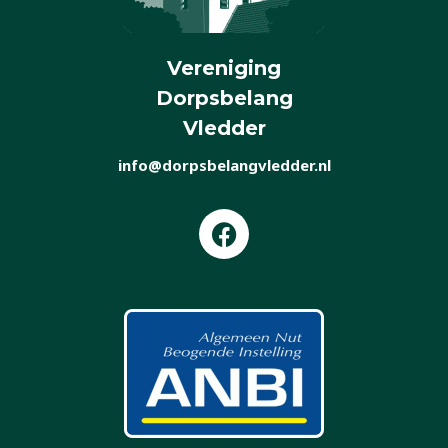
Vereniging
Dorpsbelang
Vledder
info@dorpsbelangvledder.nl
F
a
c
e
b
o
o
k