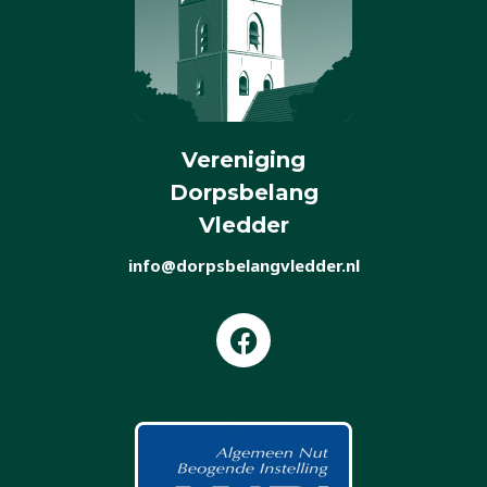
Vereniging
Dorpsbelang
Vledder
info@dorpsbelangvledder.nl
F
a
c
e
b
o