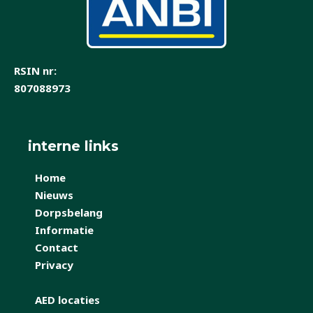
o
k
RSIN nr:
807088973
interne links
Home
Nieuws
Dorpsbelang
Informatie
Contact
Privacy
AED locaties