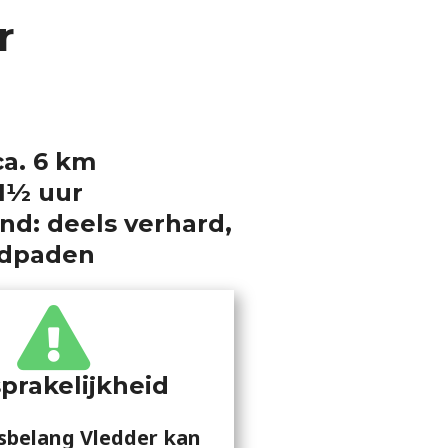
r
ca. 6 km
 1½ uur
d: deels verhard,
ndpaden
prakelijkheid
sbelang Vledder kan