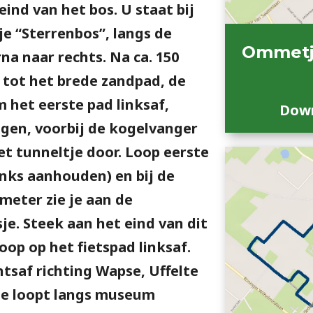
eind van het bos. U staat bij
je “Sterrenbos”, langs de
Ommetj
na naar rechts. Na ca. 150
r tot het brede zandpad, de
 het eerste pad linksaf,
Down
olgen, voorbij de kogelvanger
t tunneltje door. Loop eerste
inks aanhouden) en bij de
 meter zie je aan de
je. Steek aan het eind van dit
op op het fietspad linksaf.
htsaf richting Wapse, Uffelte
. Je loopt langs museum