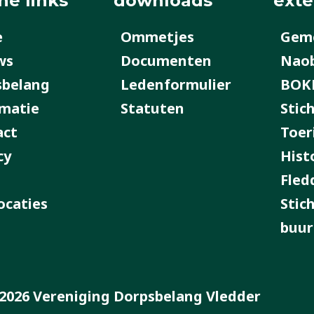
ne links
downloads
exte
e
Ommetjes
Geme
ws
Documenten
Nao
sbelang
Ledenformulier
BOK
matie
Statuten
Stic
act
Toer
cy
Hist
Fled
ocaties
Stic
buur
2026 Vereniging Dorpsbelang Vledder