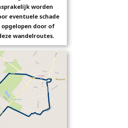
nsprakelijk worden
oor eventuele schade
l opgelopen door of
deze wandelroutes.​