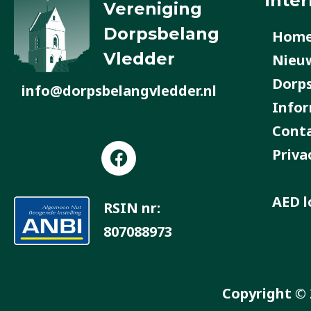
inter
Vereniging
Dorpsbelang
Hom
Vledder
Nieu
Dorp
info@dorpsbelangvledder.nl
Infor
Cont
F
Priva
a
c
e
AED l
RSIN nr:
b
807088973
o
o
k
Copyright © 