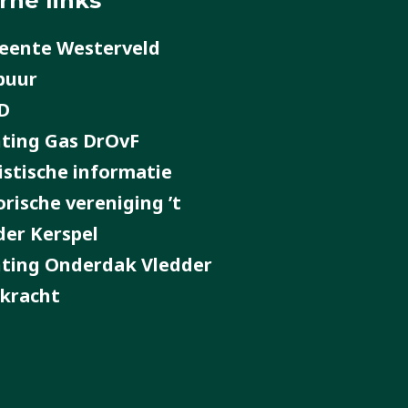
rne links
ente Westerveld
buur
D
hting Gas DrOvF
istische informatie
orische vereniging ’t
der Kerspel
hting Onderdak Vledder
kracht