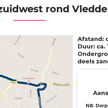
uidwest rond Vledde
Afstand: 
Duur: ca.
Ondergron
deels za
Aans
NB: Dorp