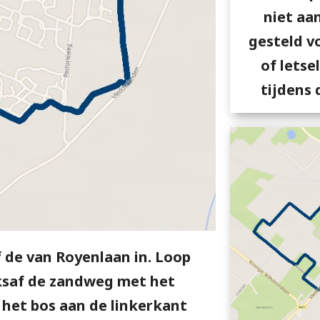
niet aa
gesteld v
of letse
tijdens 
f de van Royenlaan in. Loop
inksaf de zandweg met het
 het bos aan de linkerkant