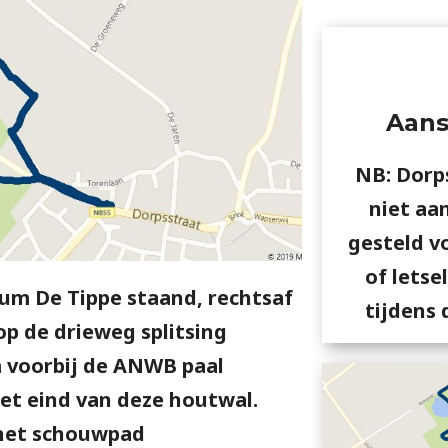
Aans
NB: Dorp
niet aa
gesteld v
of letse
um De Tippe staand, rechtsaf
tijdens 
op de drieweg splitsing
 voorbij de ANWB paal
het eind van deze houtwal.
 het schouwpad