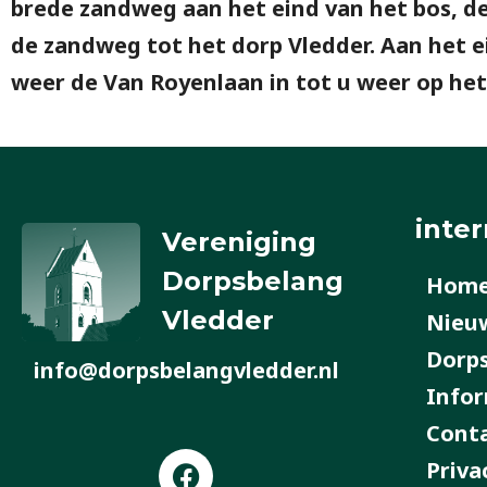
brede zandweg aan het eind van het bos, de
de zandweg tot het dorp Vledder. Aan het 
weer de Van Royenlaan in tot u weer op het
inter
Vereniging
Dorpsbelang
Hom
Vledder
Nieu
Dorp
info@dorpsbelangvledder.nl
Infor
Cont
F
Priva