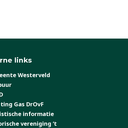
rne links
ente Westerveld
buur
D
hting Gas DrOvF
istische informatie
orische vereniging ’t