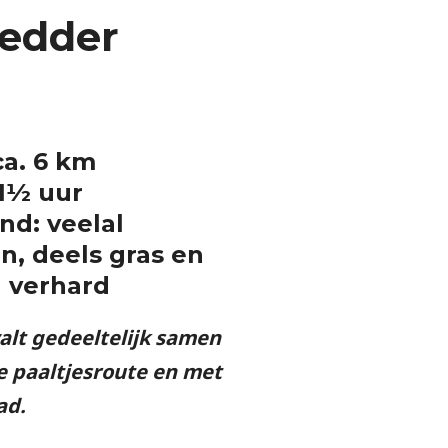
edder
ca. 6 km
 1½ uur
d: veelal
, deels gras en
l verhard
alt gedeeltelijk samen
e paaltjesroute en met
ad.