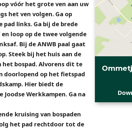
Loop vóór het grote ven aan uw
angs het ven volgen. Ga op
 pad links. Ga bij de brede
f en loop op de twee volgende
linksaf. Bij de ANWB paal gaat
p. Steek bij het huis aan de
het bospad. Alvorens dit te
Ommetj
m doorlopend op het fietspad
dskamp. Hier biedt de
Down
rie Joodse Werkkampen. Ga na
ende kruising van bospaden
volg het pad rechtdoor tot de