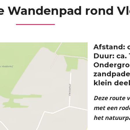
 Wandenpad rond Vl
Afstand: 
Duur: ca.
Ondergron
zandpaden
klein dee
Deze route v
met een rod
het natuurp