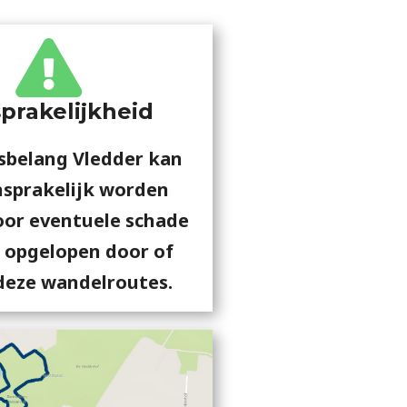
prakelijkheid
sbelang Vledder kan
nsprakelijk worden
oor eventuele schade
l opgelopen door of
deze wandelroutes.​