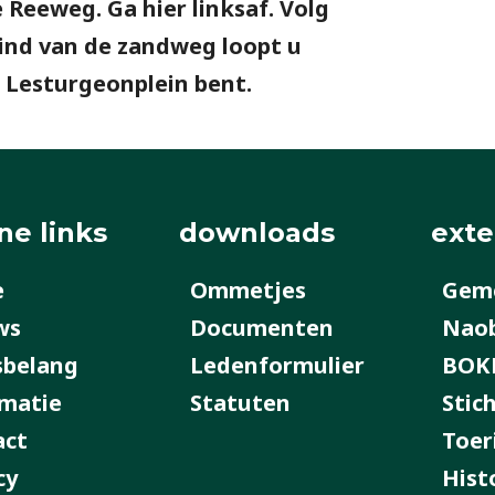
 Reeweg. Ga hier linksaf. Volg
eind van de zandweg loopt u
 Lesturgeonplein bent.
ne links
downloads
exte
e
Ommetjes
Geme
ws
Documenten
Nao
sbelang
Ledenformulier
BOK
matie
Statuten
Stic
act
Toer
cy
Hist