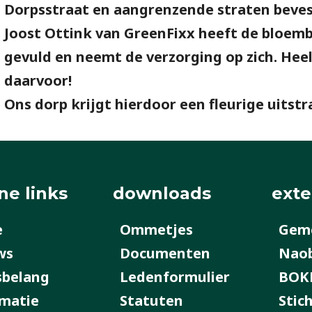
Dorpsstraat en aangrenzende straten beves
Joost Ottink van GreenFixx heeft de bloe
gevuld en neemt de verzorging op zich. Heel
daarvoor!
Ons dorp krijgt hierdoor een fleurige uitstr
ne links
downloads
exte
e
Ommetjes
Geme
ws
Documenten
Nao
sbelang
Ledenformulier
BOK
matie
Statuten
Stic