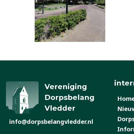
inter
Vereniging
Dorpsbelang
Hom
Vledder
Nieu
Dorp
info@dorpsbelangvledder.nl
Infor