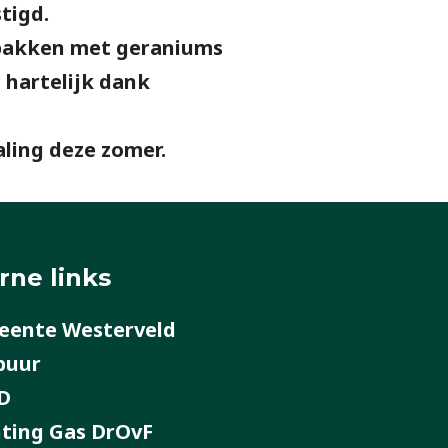
tigd.
mbakken met geraniums
 hartelijk dank
aling deze zomer.
rne links
ente Westerveld
buur
D
hting Gas DrOvF